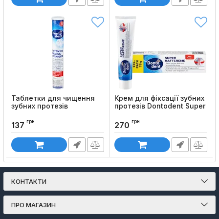
Таблетки для чищення
Крем для фіксації зубних
зубних протезів
протезів Dontodent Super
Dontodent
Haftcreme (екстра
сильний), 75 г
грн
грн
Код товару:
1379
137
270
Код товару:
1394
КОНТАКТИ
ПРО МАГАЗИН