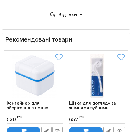
Відгуки
Рекомендовані товари
Контейнер для
Щітка для догляду за
зберігання знімних
знімними зубними
зубних протезів Curaprox
протезами Curaprox BDC
BDC 111 (синій, з
150
грн
грн
530
652
решіткою)
Код товару:
377
Код товару:
376