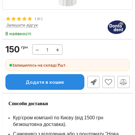
(
31
)
Залишити відгук
В наявності
150
грн
−
+
Залишилось на складі:
7
шт.
Додати в кошик
Способи доставки
Кур'єром компанії по Києву (від 1500 грн
безкоштовна доставка).
Самовивіз з відділення або з поштомату "Нова