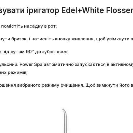
увати іригатор Edel+White Flosse
 помістіть насадку в рот;
ути бризок, і натисніть кнопку живлення, щоб увімкнути п
під кутом 90° до зубів і ясен;
мпульсний. Power Spa автоматично запускається в активно
них режимів;
ршення вибраного режиму очищення. Щоб вимкнути його вру