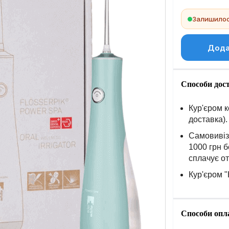
Залишилось
Дода
Способи дос
Кур'єром к
доставка).
Самовивіз 
1000 грн б
сплачує о
Кур'єром "
Способи опл