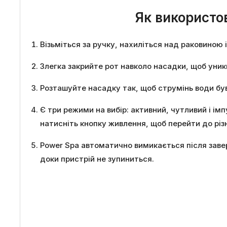
Як використов
Візьміться за ручку, нахиліться над раковиною і
Злегка закрийте рот навколо насадки, щоб уникн
Розташуйте насадку так, щоб струмінь води був 
Є три режими на вибір: активний, чутливий і і
натисніть кнопку живлення, щоб перейти до різ
Power Spa автоматично вимикається після заве
доки пристрій не зупиниться.