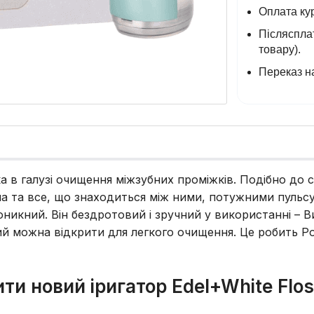
Оплата кур
Післясплат
товару).
Переказ на
 в галузі очищення міжзубних проміжків. Подібно до с
сна та все, що знаходиться між ними, потужними пуль
икний. Він бездротовий і зручний у використанні – В
кий можна відкрити для легкого очищення. Це робить 
ти новий іригатор Edel+White Flos