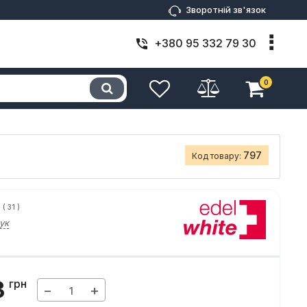
Зворотній зв'язок
+380 95 332 79 30
0
797
Код товару:
(
31
)
ук
3
грн
−
+