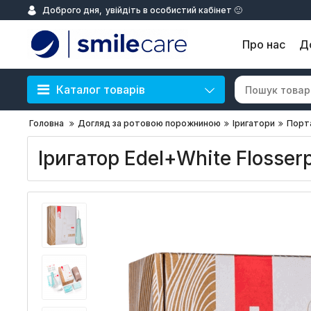
Доброго дня,
увійдіть в особистий кабінет 🙂
Про нас
Д
Каталог товарів
Головна
Догляд за ротовою порожниною
Іригатори
Порта
Іригатор Edel+White Flosser