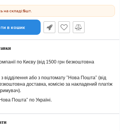
 на складі:
5
шт.
ти в кошик
тавки
омпанії по Києву (від 1500 грн безкоштовна
з відділення або з поштомату "Нова Пошта" (від
езкоштовна доставка, комісію за накладений платіж
тримувач).
Нова Пошта" по Україні.
ати