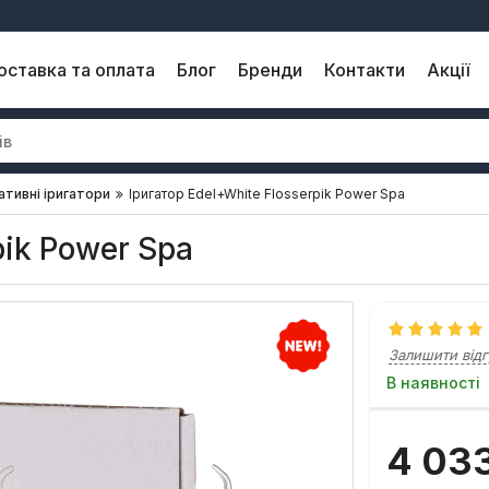
оставка та оплата
Блог
Бренди
Контакти
Акції
тивні іригатори
Іригатор Edel+White Flosserpik Power Spa
pik Power Spa
Залишити відг
В наявності
4 03