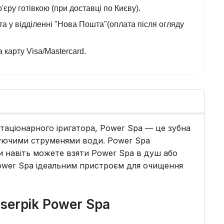
'єру готівкою (при доставці по Києву).
а у відділенні "Нова Пошта"(оплата після огляду
 карту Visa/Mastercard.
таціонарного іригатора, Power Spa — це зубна
суючими струменями води. Power Spa
и навіть можете взяти Power Spa в душ або
Power Spa ідеальним пристроєм для очищення
serpik Power Spa