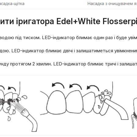
ти іригатора Edel+White Flosserp
одою під тиском. LED-індикатор блимає один раз і буде увім
дою. LED-індикатор блимає двічі і залишатиметься увімкненим
нду протягом 2 хвилин. LED-індикатор блимає тричі і залиша