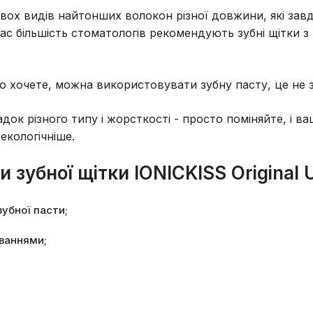
з двох видів найтонших волокон різної довжини, які за
час більшість стоматологів рекомендують зубні щітки 
хочете, можна використовувати зубну пасту, це не зн
ок різного типу і жорсткості - просто поміняйте, і ва
екологічніше.
 зубної щітки IONICKISS Original U
зубної пасти;
ваннями;