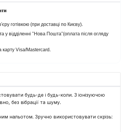
ати
'єру готівкою (при доставці по Києву).
а у відділенні "Нова Пошта"(оплата після огляду
 карту Visa/Mastercard.
товувати будь-де і будь-коли. З іонізуючою
о, без вібрації та шуму.
убним нальотом. Зручно використовувати скрізь: