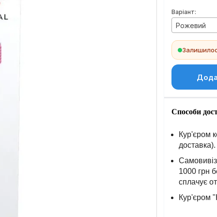
Варіант:
Рожевий
Залишилось
Дода
Способи дос
Кур'єром к
доставка).
Самовивіз 
1000 грн б
сплачує о
Кур'єром "