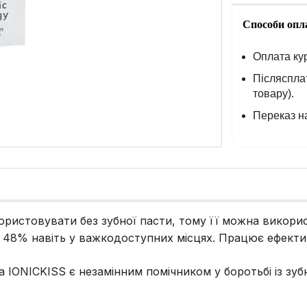
Способи опл
Оплата кур
Післясплат
товару).
Переказ на
ристовувати без зубної пасти, тому її можна викорис
48% навіть у важкодоступних місцях. Працює ефективн
тка IONICKISS є незамінним помічником у боротьбі із з