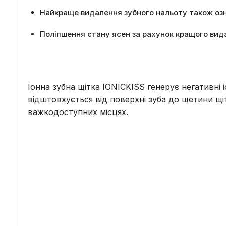
Найкраще видалення зубного нальоту також озн
Поліпшення стану ясен за рахунок кращого видал
Іонна зубна щітка IONICKISS генерує негативні і
відштовхується від поверхні зуба до щетини щіт
важкодоступних місцях.