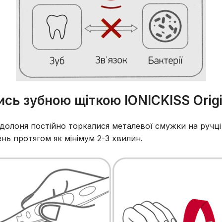
сь зубною щіткою IONICKISS Origin
/долоня постійно торкалися металевої смужки на ручц
ень протягом як мінімум 2-3 хвилин.