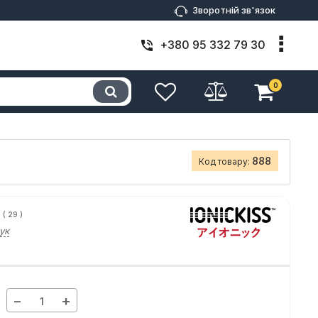
Зворотній зв'язок
+380 95 332 79 30
0
888
Код товару:
(
29
)
ук
−
+