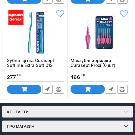
Зубна щітка Curasept
Міжзубні йоржики
Softline Extra Soft 012
Curasept Proxi (6 шт)
Код товару:
971
Код товару:
970
грн
грн
277
486
КОНТАКТИ
ПРО МАГАЗИН