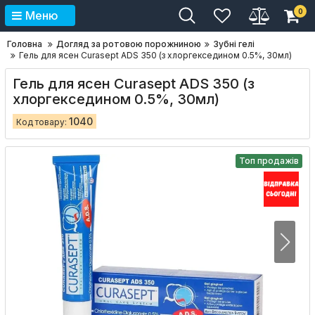
0
Меню
Головна
Догляд за ротовою порожниною
Зубні гелі
Гель для ясен Curasept ADS 350 (з хлоргекседином 0.5%, 30мл)
Гель для ясен Curasept ADS 350 (з
хлоргекседином 0.5%, 30мл)
1040
Код товару:
Топ продажів