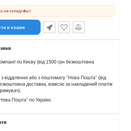
 на складі:
4
шт.
ти в кошик
тавки
омпанії по Києву (від 1500 грн безкоштовна
з відділення або з поштомату "Нова Пошта" (від
езкоштовна доставка, комісію за накладений платіж
тримувач).
Нова Пошта" по Україні.
ати