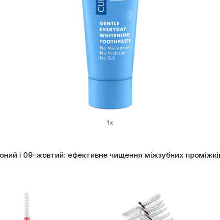
воний і 09-жовтий: ефективне чищення міжзубних проміжкі