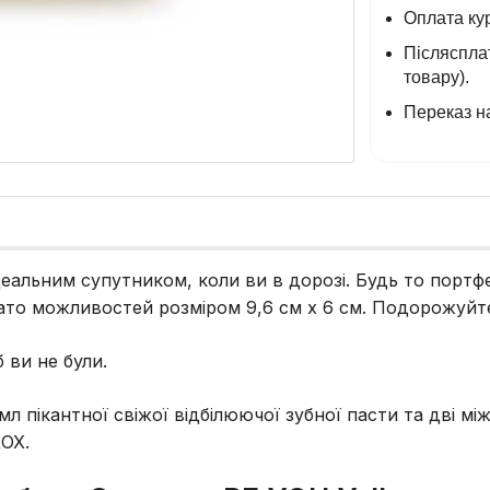
Оплата кур
Післясплат
товару).
Переказ на
еальним супутником, коли ви в дорозі. Будь то портфе
агато можливостей розміром 9,6 см x 6 см. Подорожуйт
 ви не були.
л пікантної свіжої відбілюючої зубної пасти та дві мі
OX.