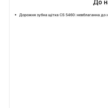
До н
Дорожня зубна щітка CS 5460: невблаганна до н