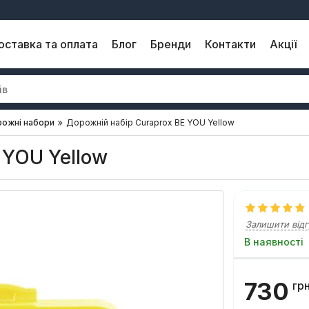
оставка та оплата
Блог
Бренди
Контакти
Акції
ожні набори
Дорожній набір Curaprox BE YOU Yellow
 YOU Yellow
Залишити відг
В наявності
730
гр