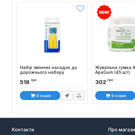
Набір змінних насадок до
Жувальна гумка 
дорожнього набору
ApaGum (45 шт)
Curaprox BE YOU, 2 шт
Код товару:
179
грн
грн
516
302
Код товару:
1340
В кошик
В кошик
Контакти
Про магаз