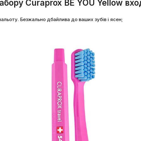
абору Curaprox BE YOU Yellow вхо
альоту. Безжально дбайлива до ваших зубів і ясен;