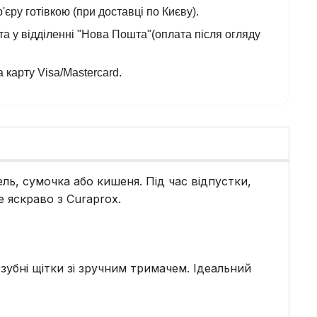
'єру готівкою (при доставці по Києву).
а у відділенні "Нова Пошта"(оплата після огляду
 карту Visa/Mastercard.
ль, сумочка або кишеня. Під час відпустки,
е яскраво з Curaprox.
жзубні щітки зі зручним тримачем. Ідеальний