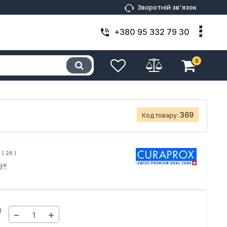
Зворотній зв'язок
+380 95 332 79 30
0
369
Код товару:
(
26
)
ук
н
−
+