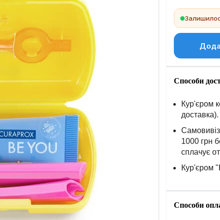
Залишилось
Дода
Способи дос
Кур'єром к
доставка).
Самовивіз 
1000 грн б
сплачує о
Кур'єром "
Способи опл