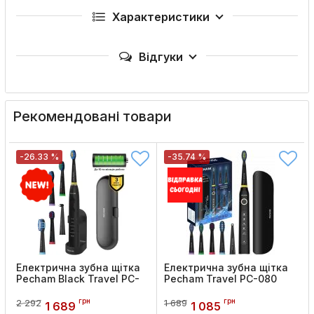
Характеристики
Відгуки
Рекомендовані товари
-26.33 %
-35.74 %
Електрична зубна щітка
Електрична зубна щітка
Pecham Black Travel PC-
Pecham Travel PC-080
085
Код товару:
833
грн
грн
2 292
1 689
Код товару:
1316
1 689
1 085