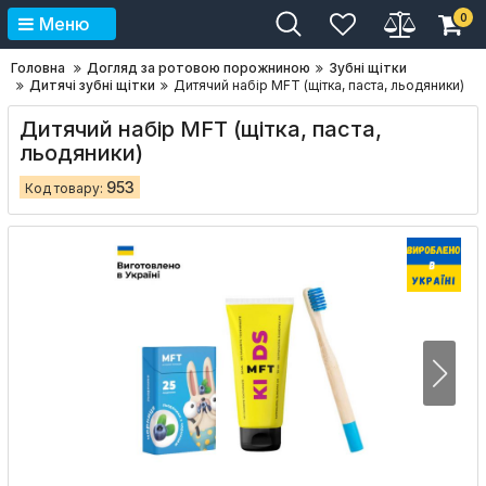
0
Меню
Головна
Догляд за ротовою порожниною
Зубні щітки
Дитячі зубні щітки
Дитячий набір MFT (щітка, паста, льодяники)
Дитячий набір MFT (щітка, паста,
льодяники)
953
Код товару: