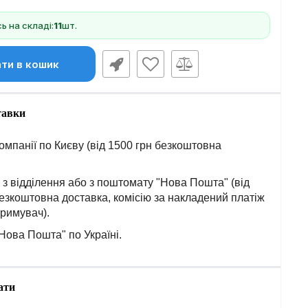
 на складі:
11
шт.
ти в кошик
тавки
омпанії по Києву (від 1500 грн безкоштовна
з відділення або з поштомату "Нова Пошта" (від
езкоштовна доставка, комісію за накладений платіж
тримувач).
Нова Пошта" по Україні.
ати