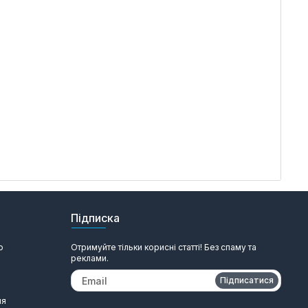
Підписка
ю
Отримуйте тільки корисні статті! Без спаму та
реклами.
Підписатися
ня