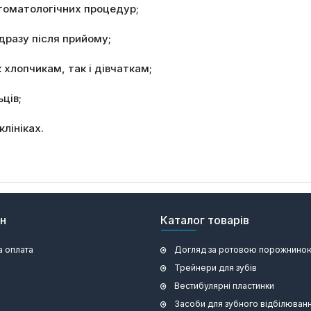
стоматологічних процедур;
дразу після прийому;
 хлопчикам, так і дівчаткам;
ців;
лініках.
ин
Каталог товарів
а оплата
Догляд за ротовою порожнино
Трейнери для зубів
Вестибулярні пластинки
Засоби для зубного відбілюван