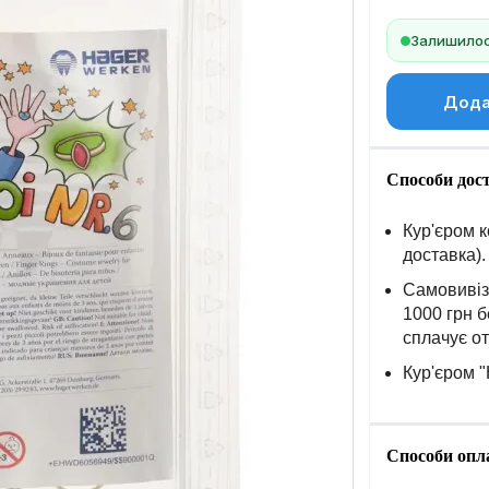
Залишилось
Дода
Способи дос
Кур'єром к
доставка).
Самовивіз 
1000 грн б
сплачує о
Кур'єром "
Способи опл