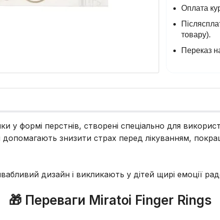
Оплата кур
Післясплат
товару).
Переказ на
ашки у формі перстнів, створені спеціально для викорис
и допомагають знизити страх перед лікуванням, покр
абливий дизайн і викликають у дітей щирі емоції радост
🎁 Переваги Miratoi Finger Rings