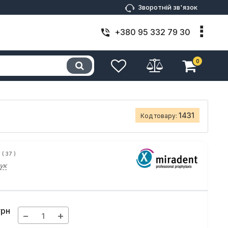
Зворотній зв'язок
+380 95 332 79 30
0
1431
Код товару:
(
37
)
ук
грн
−
+