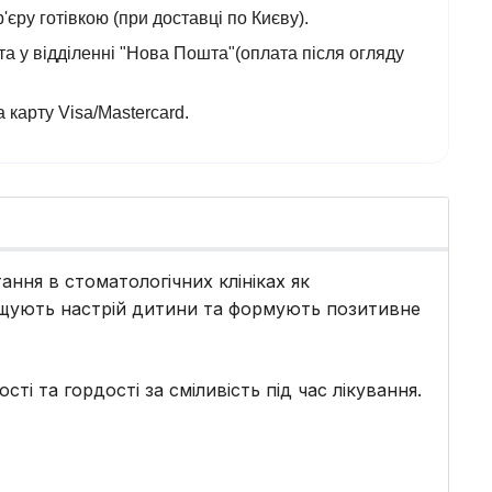
'єру готівкою (при доставці по Києву).
а у відділенні "Нова Пошта"(оплата після огляду
 карту Visa/Mastercard.
тання в стоматологічних клініках як
ащують настрій дитини та формують позитивне
і та гордості за сміливість під час лікування.