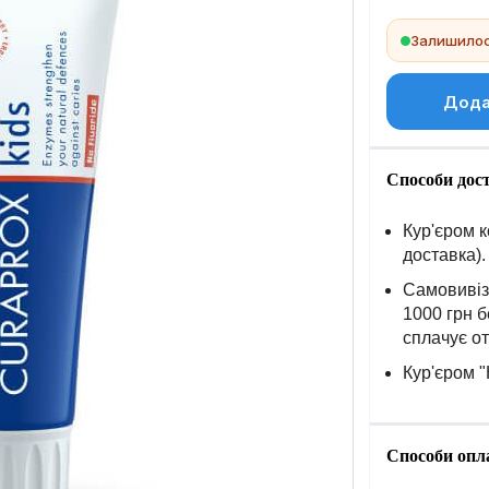
Залишилось
Дода
Способи дос
Кур'єром к
доставка).
Самовивіз 
1000 грн б
сплачує о
Кур'єром "
Способи опл