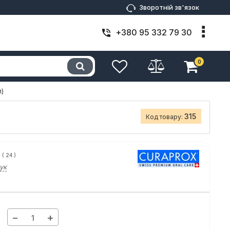
Зворотній зв'язок
+380 95 332 79 30
0
л)
315
Код товару:
(
24
)
ук
−
+