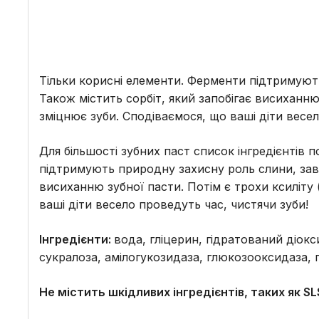
Тільки корисні елементи. Ферменти підтримуют
Також містить сорбіт, який запобігає висиханню 
зміцнює зуби. Сподіваємося, що ваші діти весел
Для більшості зубних паст список інгредієнтів 
підтримують природну захисну роль слини, завд
висиханню зубної пасти. Потім є трохи ксиліту 
ваші діти весело проведуть час, чистячи зуби!
Інгредієнти:
вода, гліцерин, гідратований діок
сукралоза, амілогукозидаза, глюкозооксидаза, п
Не містить шкідливих інгредієнтів, таких як S