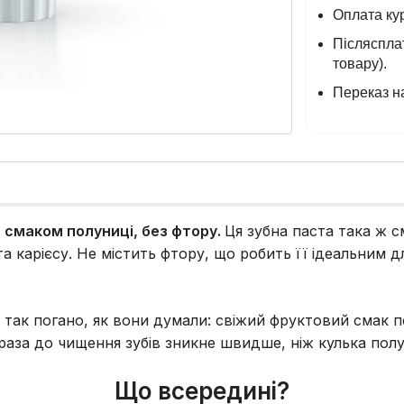
Оплата кур
Післясплат
товару).
Переказ на
 смаком полуниці, без фтору.
Ця зубна паста така ж с
 та карієсу. Не містить фтору, що робить її ідеальним
 так погано, як вони думали: свіжий фруктовий смак п
раза до чищення зубів зникне швидше, ніж кулька полу
Що всередині?