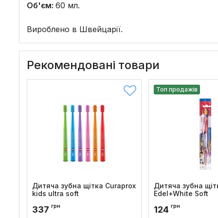
Об'єм:
60 мл.
Вироблено в Швейцарії.
Рекомендовані товари
Топ продажів
Дитяча зубна щітка Curaprox
Дитяча зубна щіт
kids ultra soft
Edel+White Soft
Код товару:
306
Код товару:
113
грн
грн
337
124