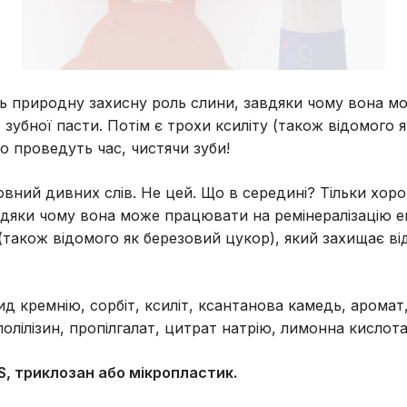
ь природну захисну роль слини, завдяки чому вона мож
зубної пасти. Потім є трохи ксиліту (також відомого я
о проведуть час, чистячи зуби!
повний дивних слів. Не цей. Що в середині? Тільки хор
яки чому вона може працювати на ремінералізацію емал
(також відомого як березовий цукор), який захищає від
сид кремнію, сорбіт, ксиліт, ксантанова камедь, арома
олілізин, пропілгалат, цитрат натрію, лимонна кислота
LS, триклозан або мікропластик.