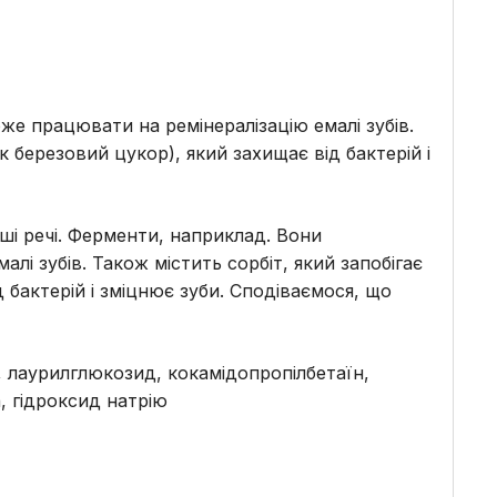
е працювати на ремінералізацію емалі зубів.
к березовий цукор), який захищає від бактерій і
оші речі. Ферменти, наприклад. Вони
і зубів. Також містить сорбіт, який запобігає
 бактерій і зміцнює зуби. Сподіваємося, що
т, лаурилглюкозид, кокамідопропілбетаїн,
, гідроксид натрію