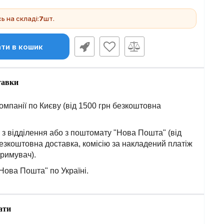
 на складі:
7
шт.
ти в кошик
тавки
омпанії по Києву (від 1500 грн безкоштовна
з відділення або з поштомату "Нова Пошта" (від
езкоштовна доставка, комісію за накладений платіж
тримувач).
Нова Пошта" по Україні.
ати