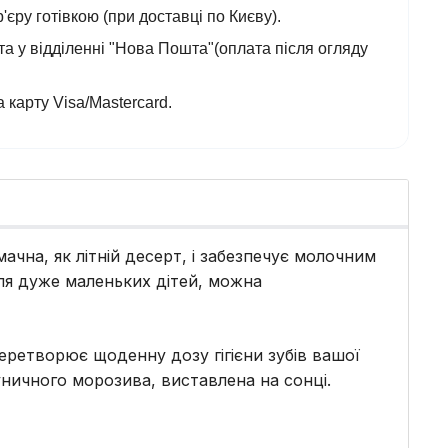
'єру готівкою (при доставці по Києву).
а у відділенні "Нова Пошта"(оплата після огляду
 карту Visa/Mastercard.
мачна, як літній десерт, і забезпечує молочним
 для дуже маленьких дітей, можна
еретворює щоденну дозу гігієни зубів вашої
ничного морозива, виставлена ​​на сонці.