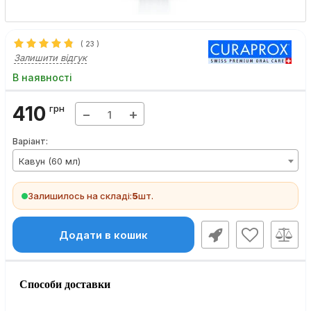
(
23
)
Залишити відгук
В наявності
410
грн
−
+
Варіант:
Кавун (60 мл)
Залишилось на складі:
5
шт.
Додати в кошик
Способи доставки