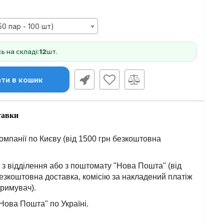
50 пар - 100 шт)
 на складі:
12
шт.
ти в кошик
тавки
омпанії по Києву (від 1500 грн безкоштовна
з відділення або з поштомату "Нова Пошта" (від
езкоштовна доставка, комісію за накладений платіж
тримувач).
Нова Пошта" по Україні.