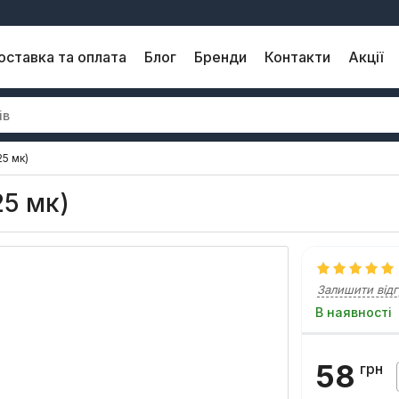
оставка та оплата
Блог
Бренди
Контакти
Акції
25 мк)
25 мк)
Залишити відг
В наявності
58
грн