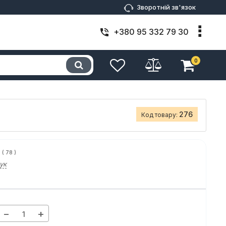
Зворотній зв'язок
+380 95 332 79 30
0
276
Код товару:
(
78
)
ук
−
+