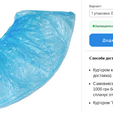
Варіант:
1 упаковка (
Залишилось
Дода
Способи дос
Кур'єром к
доставка).
Самовивіз 
1000 грн б
сплачує о
Кур'єром "