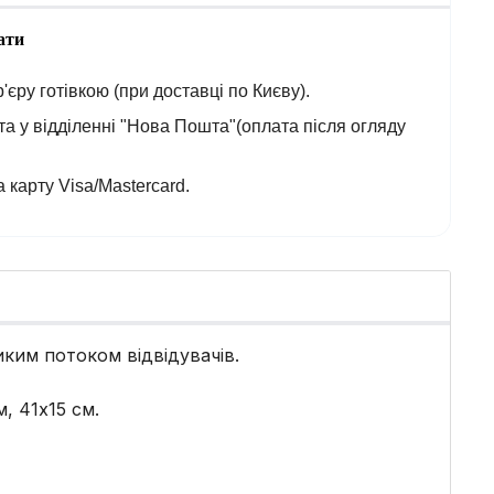
ати
'єру готівкою (при доставці по Києву).
а у відділенні "Нова Пошта"(оплата після огляду
 карту Visa/Mastercard.
иким потоком відвідувачів.
, 41х15 см.