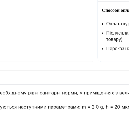
Способи опл
Оплата кур
Післясплат
товару).
Переказ на
еобхідному рівні санітарні норми, у приміщеннях з вел
зуються наступними параметрами: m = 2,0 g, h = 20 мкм