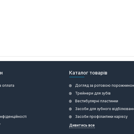
ин
Каталог товарів
а оплата
Догляд за ротовою порожнино
Трейнери для зубів
Вестибулярні пластинки
Засоби для зубного відбілюван
онфіденційності
Засоби профілактики карієсу
у
Дивитись все