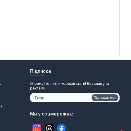
Підписка
ю
Отримуйте тільки корисні статті! Без спаму та
реклами.
Підписатися
ня
Ми у соцмережах: