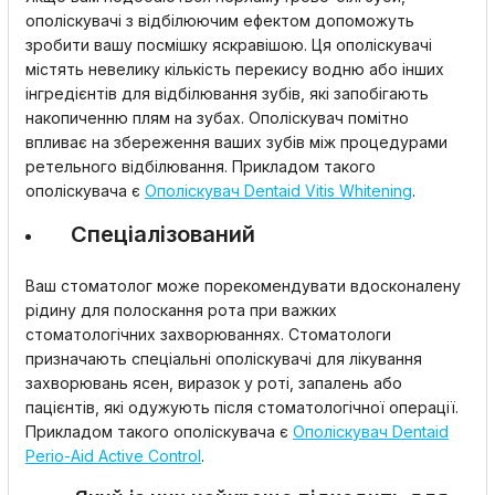
ополіскувачі з відбілюючим ефектом допоможуть
зробити вашу посмішку яскравішою. Ця ополіскувачі
містять невелику кількість перекису водню або інших
інгредієнтів для відбілювання зубів, які запобігають
накопиченню плям на зубах. Ополіскувач помітно
впливає на збереження ваших зубів між процедурами
ретельного відбілювання. Прикладом такого
ополіскувача є
Ополіскувач Dentaid Vitis Whitening
.
Спеціалізований
Ваш стоматолог може порекомендувати вдосконалену
рідину для полоскання рота при важких
стоматологічних захворюваннях. Стоматологи
призначають спеціальні ополіскувачі для лікування
захворювань ясен, виразок у роті, запалень або
пацієнтів, які одужують після стоматологічної операції.
Прикладом такого ополіскувача є
Ополіскувач Dentaid
Perio-Aid Active Control
.