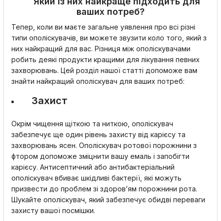
Який із них найкраще підходить для
ваших потреб?
Тепер, коли ви маєте загальне уявлення про всі різні
типи ополіскувачів, ви можете звузити коло того, який з
них найкращий для вас. Різниця між ополіскувачами
робить деякі продукти кращими для лікування певних
захворювань. Цей розділ нашої статті допоможе вам
знайти найкращий ополіскувач для ваших потреб:
Захист
Окрім чищення щіткою та ниткою, ополіскувач
забезпечує ще один рівень захисту від карієсу та
захворювань ясен. Ополіскувач ротової порожнини з
фтором допоможе зміцнити вашу емаль і запобігти
карієсу. Антисептичний або антибактеріальний
ополіскувач вбиває шкідливі бактерії, які можуть
призвести до проблем зі здоров’ям порожнини рота.
Шукайте ополіскувач, який забезпечує обидві переваги
захисту вашої посмішки.