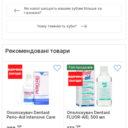
Які напої шкодять вашим зубам більше за
газовані?
Чому темніють зуби?
Рекомендовані товари
Топ продажів
Ополіскувач Dentaid
Ополіскувач Dentaid
Perio-Aid Intensive Care
FLUOR-AID, 500 мл
Код товару:
622
Код товару:
850
грн
грн