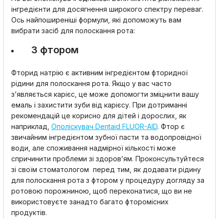
інгредієнти для досягнення широкого спектру переваг.
Ось найпоширеніші формули, які допоможуть вам
вибрати засіб для полоскання рота:
З фтором
Фторид натрію є активним інгредієнтом фторидної
рідини для полоскання рота. Якщо у вас часто
з’являється карієс, це може допомогти зміцнити вашу
емаль і захистити зуби від карієсу. При дотриманні
рекомендацій це корисно для дітей і дорослих, як
наприклад,
Ополіскувач Dentaid FLUOR-AID
.
Фтор є
звичайним інгредієнтом зубної пасти та водопровідної
води, але споживання надмірної кількості може
спричинити проблеми зі здоров’ям. Проконсультуйтеся
зі своїм стоматологом перед тим, як додавати рідину
для полоскання рота з фтором у процедуру догляду за
ротовою порожниною, щоб переконатися, що ви не
використовуєте занадто багато фторомісних
продуктів.