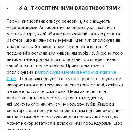
З антисептичними властивостями
Термін антисептик описує речовини, які знищують
мікроорганізми. Антисептичний ополіскувач зазвичай
містить спирт, який вбиває неприємний запах з рота та
бактерії, що викликають інфекції. Цей тип ополіскувачів
для рота є найпоширенішим серед споживачів. У
поєднанні з регулярним чищенням зубів і зубною ниткою
антисептична рідина для полоскання рота ефективно
запобігає гінгівіту та карієсу. Прикладом такого
ополіскувача є
Ополіскувач Dentaid Perio-Aid Intensive
Care
. Людям, які відчувають сухість у роті, слід уникати
використання ополіскувача на спиртовій основі, оскільки
це може посилити симптоми. Деякі антисептичні
ополіскувачі також містять активні інгредієнти,
які можуть спричинити зміну кольору зубів. Якщо ви
спостерігаєте появу коричневих плям від використання
антисептичного ополіскувача для полоскання рота, ви
можете скористатися відбілюючими процедурами, щоб
видалити їх.