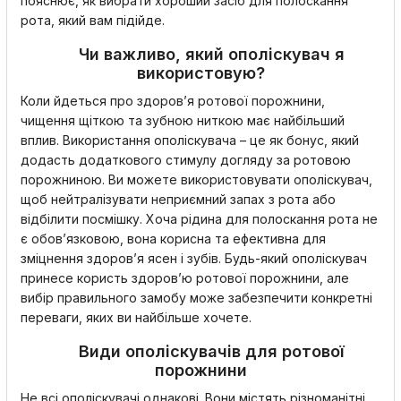
пояснює, як вибрати хороший засіб для полоскання
рота, який вам підійде.
Чи важливо, який ополіскувач я
використовую?
Коли йдеться про здоров’я ротової порожнини,
чищення щіткою та зубною ниткою має найбільший
вплив. Використання ополіскувача – це як бонус, який
додасть додаткового стимулу догляду за ротовою
порожниною. Ви можете використовувати ополіскувач,
щоб нейтралізувати неприємний запах з рота або
відбілити посмішку. Хоча рідина для полоскання рота не
є обов’язковою, вона корисна та ефективна для
зміцнення здоров’я ясен і зубів. Будь-який ополіскувач
принесе користь здоров’ю ротової порожнини, але
вибір правильного замобу може забезпечити конкретні
переваги, яких ви найбільше хочете.
Види ополіскувачів для ротової
порожнини
Не всі ополіскувачі однакові. Вони містять різноманітні