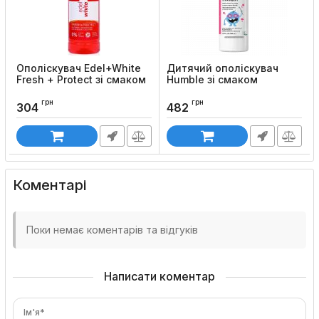
Ополіскувач Edel+White
Дитячий ополіскувач
Fresh + Protect зі смаком
Humblе зі смаком
грейпфрута та лайма
полуниці, 500 мл
грн
грн
Код товару:
119
Код товару:
875
304
482
Коментарі
Поки немає коментарів та відгуків
Написати коментар
Ім'я*