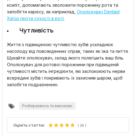
ксиліт, допомагають зволожити порожнину рота та
запобігти карієсу, як наприклад,
Ополіскувач Dentaid
Xeros проти сухості в роті
.
Чутливість
Життя з підвищеною чутливістю зубів ускладнює
насолоду від повсякденних справ, таких як їжа та пиття.
Шукайте ополіскувач, склад якого полегшить ваш біль.
Ополіскувач для ротової порожнини при підвищеній
чутливості містить інгредієнти, які заспокоюють нерви
всередині зубів і покривають їх захисним шаром, щоб
запобігти подразненню.
Розбираємось та вивчаємо
Оцініть статтю:
(
26
)