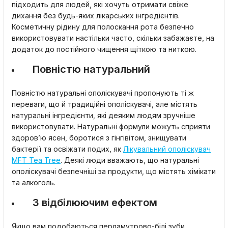
підходить для людей, які хочуть отримати свіже
дихання без будь-яких лікарських інгредієнтів.
Косметичну рідину для полоскання рота безпечно
використовувати настільки часто, скільки забажаєте, на
додаток до постійного чищення щіткою та ниткою.
Повністю натуральний
Повністю натуральні ополіскувачі пропонують ті ж
переваги, що й традиційні ополіскувачі, але містять
натуральні інгредієнти, які деяким людям зручніше
використовувати. Натуральні формули можуть сприяти
здоров’ю ясен, боротися з гінгівітом, знищувати
бактерії та освіжати подих, як
Лікувальний ополіскувач
MFT Tea Tree
. Деякі люди вважають, що натуральні
ополіскувачі безпечніші за продукти, що містять хімікати
та алкоголь.
З відбілюючим ефектом
Якщо вам подобаються перламутрово-білі зуби,