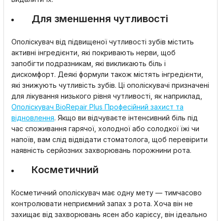
Для зменшення чутливості
Ополіскувач від підвищеної чутливості зубів містить
активні інгредієнти, які покривають нерви, щоб
запобігти подразникам, які викликають біль і
дискомфорт. Деякі формули також містять інгредієнти,
які знижують чутливість зубів. Ці ополіскувачі призначені
для лікування низького рівня чутливості, як наприклад,
Ополіскувач BioRepair Plus Професійний захист та
відновлення
. Якщо ви відчуваєте інтенсивний біль під
час споживання гарячої, холодної або солодкої їжі чи
напоїв, вам слід відвідати стоматолога, щоб перевірити
наявність серйозних захворювань порожнини рота.
Косметичний
Косметичний ополіскувач має одну мету — тимчасово
контролювати неприємний запах з рота. Хоча він не
захищає від захворювань ясен або карієсу, він ідеально