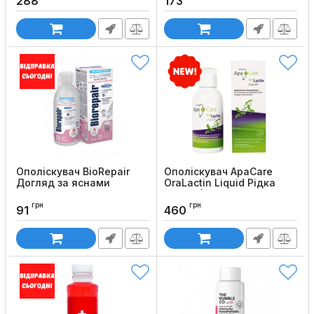
288
173
Ополіскувач BioRepair
Ополіскувач ApaCare
Догляд за яснами
OraLactin Liquid Рідка
емаль (200 мл)
Код товару:
33
грн
грн
Код товару:
176
91
460