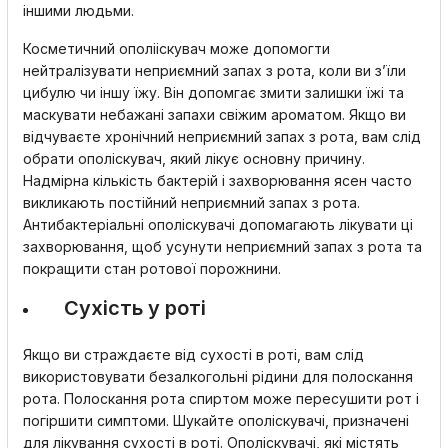
іншими людьми.
Косметичний ополііскувач може допомогти
нейтралізувати неприємний запах з рота, коли ви з’їли
цибулю чи іншу їжу. Він допомгає змити залишки їжі та
маскувати небажані запахи свіжим ароматом. Якщо ви
відчуваєте хронічний неприємний запах з рота, вам слід
обрати ополіскувач, який лікує основну причину.
Надмірна кількість бактерій і захворювання ясен часто
викликають постійний неприємний запах з рота.
Антибактеріальні ополіскувачі допомагають лікувати ці
захворювання, щоб усунути неприємний запах з рота та
покращити стан ротової порожнини.
Сухість у роті
Якщо ви страждаєте від сухості в роті, вам слід
використовувати безалкогольні рідини для полоскання
рота. Полоскання рота спиртом може пересушити рот і
погіршити симптоми. Шукайте ополіскувачі, призначені
для лікування сухості в роті. Ополіскувачі, які містять