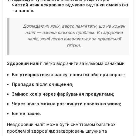
чистий язик яскравіше відчуває відтінки смаків їжі
та напоїв.
Доглядаючи язик, варто пам'ятати, що не кожен
наліт — ознака якихось проблем. Є і здоровий
наліт, який легко видаляється за правильної
гігієни.
Здоровий наліт
легко відрізнити за кількома ознаками:
Він утворюється з ранку, після їжі або при спразі;
Пропадає після очищення;
Змінює колір через фарбування продуктами;
Через нього можна розглянути поверхню язика;
Він не пахне.
Нездоровий наліт може бути симптомом багатьох
проблем зі здоров'ям: захворювань шлунка та