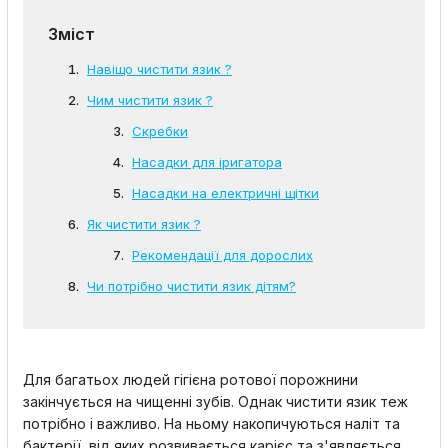
Зміст
Навіщо чистити язик ?
Чим чистити язик ?
Скребки
Насадки для іригатора
Насадки на електричні щітки
Як чистити язик ?
Рекомендації для дорослих
Чи потрібно чистити язик дітям?
Для багатьох людей гігієна ротової порожнини
закінчується на чищенні зубів. Однак чистити язик теж
потрібно і важливо. На ньому накопичуються наліт та
бактерії, від яких розвивається карієс та з'являється