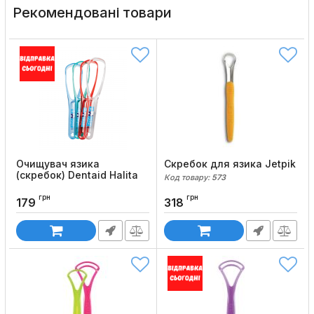
Рекомендовані товари
Очищувач язика
Скребок для язика Jetpik
(скребок) Dentaid Halita
Код товару:
573
Код товару:
631
грн
грн
179
318