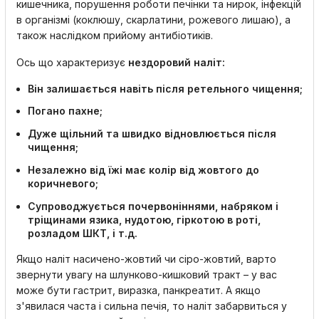
кишечника, порушення роботи печінки та нирок, інфекцій
в організмі (коклюшу, скарлатини, рожевого лишаю), а
також наслідком прийому антибіотиків.
Ось що характеризує
нездоровий наліт:
Він залишається навіть після ретельного чищення;
Погано пахне;
Дуже щільний та швидко відновлюється після
чищення;
Незалежно від їжі має колір від жовтого до
коричневого;
Супроводжується почервоніннями, набряком і
тріщинами язика, нудотою, гіркотою в роті,
розладом ШКТ, і т.д.
Якщо наліт насичено-жовтий чи сіро-жовтий, варто
звернути увагу на шлунково-кишковий тракт – у вас
може бути гастрит, виразка, панкреатит. А якщо
з'явилася часта і сильна печія, то наліт забарвиться у