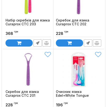
Набір скребків для язика
Скребок для язика
Curaprox CTC 203
Curaprox CTC 202
Код товару:
368
Код товару:
364
грн
грн
368
228
Скребок для язика
Очисник язика
Curaprox CTC 201
Edel+White Tongue
Cleaner (3 шт)
Код товару:
360
грн
грн
Код товару:
150
228
196