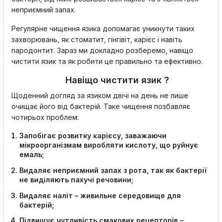
неприємний запах.
Регулярне чищення язика допомагає уникнути таких
захворювань, як стоматит, гінгівіт, карієс і навіть
пародонтит. Зараз ми докладно розберемо, навіщо
чистити язик та як робити це правильно та ефективно.
Навіщо чистити язик ?
Щоденний догляд за язиком двічі на день не лише
очищає його від бактерій. Таке чищення позбавляє
чотирьох проблем:
Запобігає розвитку карієсу, заважаючи
мікроорганізмам виробляти кислоту, що руйнує
емаль;
Видаляє неприємний запах з рота, так як бактерії
не виділяють пахучі речовини;
Видаляє наліт – живильне середовище для
бактерій;
Підвищує чутливість смакових рецепторів –