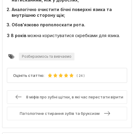
Аналогічно очистити бічні поверхні язика та
внутрішню сторону щік;
Обов'язково прополоскати рота.
З 8 років
можна користуватися скребками для язика.
Розбираємось та вивчаємо
Оцініть статтю:
(
24
)
8 міфів про зубні щітки, в які час перестати вірити
Патологічне стирання зубів та бруксизм