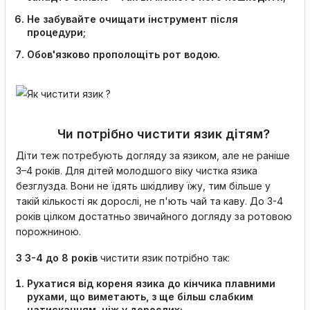
Не забувайте очищати інструмент після
процедури;
Обов'язково прополощіть рот водою.
Чи потрібно чистити язик дітям?
Діти теж потребують догляду за язиком, але не раніше
3–4 років. Для дітей молодшого віку чистка язика
безглузда. Вони не їдять шкідливу їжу, тим більше у
такій кількості як дорослі, не п'ють чай та каву. До 3-4
років цілком достатньо звичайного догляду за ротовою
порожниною.
З 3-4 до 8 років
чистити язик потрібно так:
Рухатися від кореня язика до кінчика плавними
рухами, що виметають, з ще більш слабким
натисканням, ніж у дорослих;