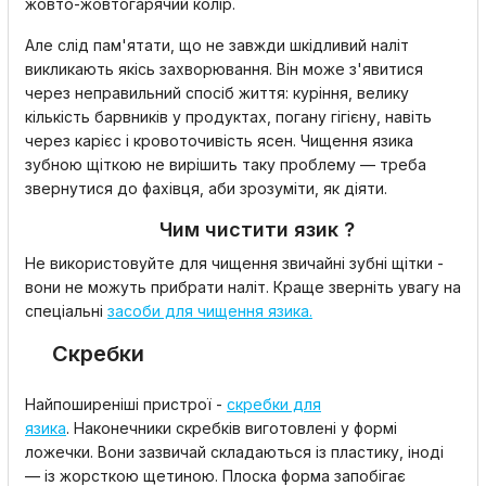
жовто-жовтогарячий колір.
Але слід пам'ятати, що не завжди шкідливий наліт
викликають якісь захворювання. Він може з'явитися
через неправильний спосіб життя: куріння, велику
кількість барвників у продуктах, погану гігієну, навіть
через карієс і кровоточивість ясен. Чищення язика
зубною щіткою не вирішить таку проблему — треба
звернутися до фахівця, аби зрозуміти, як діяти.
Чим чистити язик ?
Не використовуйте для чищення звичайні зубні щітки -
вони не можуть прибрати наліт. Краще зверніть увагу на
спеціальні
засоби для чищення язика.
Скребки
Найпоширеніші пристрої -
скребки для
язика
. Наконечники скребків виготовлені у формі
ложечки. Вони зазвичай складаються із пластику, іноді
— із жорсткою щетиною. Плоска форма запобігає