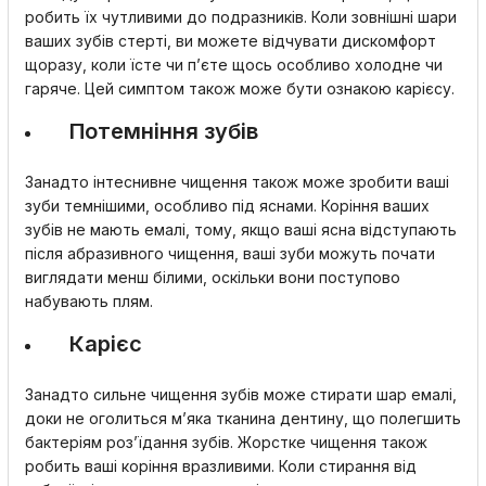
робить їх чутливими до подразників. Коли зовнішні шари
ваших зубів стерті, ви можете відчувати дискомфорт
щоразу, коли їсте чи п’єте щось особливо холодне чи
гаряче. Цей симптом також може бути ознакою карієсу.
Потемніння зубів
Занадто інтеснивне чищення також може зробити ваші
зуби темнішими, особливо під яснами. Коріння ваших
зубів не мають емалі, тому, якщо ваші ясна відступають
після абразивного чищення, ваші зуби можуть почати
виглядати менш білими, оскільки вони поступово
набувають плям.
Карієс
Занадто сильне чищення зубів може стирати шар емалі,
доки не оголиться м’яка тканина дентину, що полегшить
бактеріям роз’їдання зубів. Жорстке чищення також
робить ваші коріння вразливими. Коли стирання від