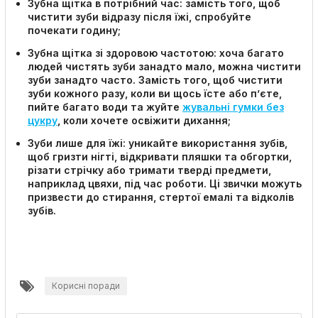
Зубна щітка в потрібний час:
замість того, щоб
чистити зуби відразу після їжі, спробуйте
почекати годину;
Зубна щітка зі здоровою частотою:
хоча багато
людей чистять зуби занадто мало, можна чистити
зуби занадто часто. Замість того, щоб чистити
зуби кожного разу, коли ви щось їсте або п’єте,
пийте багато води та жуйте
жувальні гумки без
цукру
, коли хочете освіжити дихання;
Зуби лише для їжі:
уникайте використання зубів,
щоб гризти нігті, відкривати пляшки та обгортки,
різати стрічку або тримати тверді предмети,
наприклад цвяхи, під час роботи. Ці звички можуть
призвести до стирання, стертої емалі та відколів
зубів.
Корисні поради