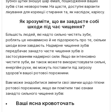
зубної щітки зношує шар емалі, пошкодження ваших
зубів стає незворотним. На щастя, доступні варіанти
лікування для корекції стирання та, як наслідок, карієсу.
Як зрозуміти, що ви завдаєте собі
шкоди під час чищення?
Більшість людей, які надто сильно чистять зуби,
роблять це ненавмисно й не підозрюють про те, скільки
шкоди вони завдають. Надмірне чищення зубів
передбачає занадто часте чищення зубів із
застосуванням надмірної сили. Якщо ви інтенсивно
чистите зуби, ви також можете використовувати сильні,
енергійні рухи, які можуть поставити під загрозу
здоров’я вашої ротової порожнини.
Вам може знадобитися змінити свої звички щодо гігієни
ротової порожнини, якщо ви помітили такі ознаки
занадто сильного чищення зубів:
Ваші ясна кровоточать