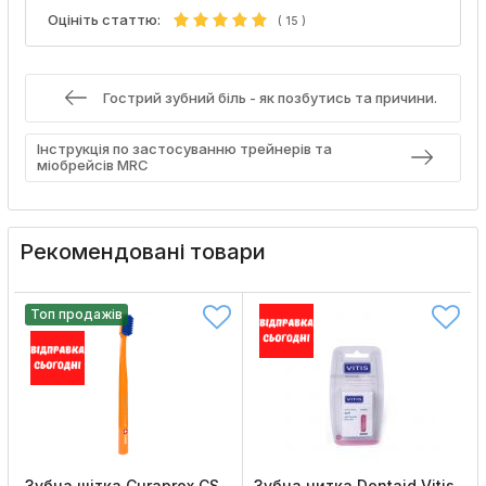
Оцініть статтю:
(
15
)
Гострий зубний біль - як позбутись та причини.
Інструкція по застосуванню трейнерів та
міобрейсів MRC
Рекомендовані товари
Топ продажів
Зубна щітка Curaprox CS
Зубна нитка Dentaid Vitis