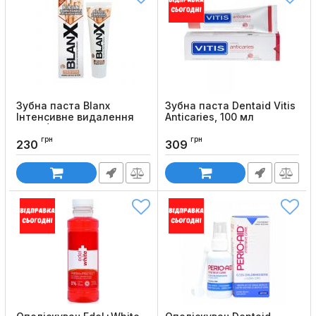
Зубна паста Blanx
Зубна паста Dentaid Vitis
Інтенсивне видалення
Anticaries, 100 мл
плям (75 мл)
Код товару:
657
грн
грн
Код товару:
184
230
309