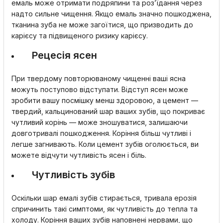
емаль може отримати подряпини та роз’їдання через
надто сильне чищення. Якщо емаль значно пошкоджена,
тканина зуба не може загоїтися, що призводить до
карієсу та підвищеного ризику карієсу.
Рецесія ясен
При твердому повторюваному чищенні ваші ясна
можуть поступово відступати. Відступ ясен може
зробити вашу посмішку менш здоровою, а цемент —
твердий, кальцинований шар ваших зубів, що покриває
чутливий корінь — може зношуватися, залишаючи
довготривалі пошкодження. Коріння більш чутливі і
легше загнивають. Коли цемент зубів оголюється, ви
можете відчути чутливість ясен і біль.
Чутливість зубів
Оскільки шар емалі зубів стирається, тривала ерозія
спричинить такі симптоми, як чутливість до тепла та
холоду. Коріння ваших зубів наповнені нервами, що