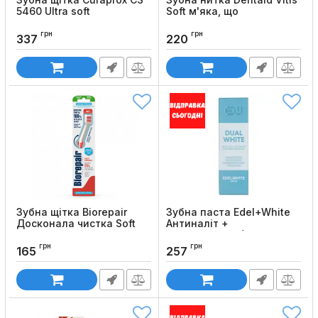
5460 Ultra soft
Soft м'яка, що
розпушується, 50 м
Код товару:
433
грн
грн
Код товару:
780
337
220
Зубна щітка Biorepair
Зубна паста Edel+White
Досконала чистка Soft
Антиналіт +
(для чутливих зубів)
Відбілювання (75 мл)
грн
грн
Код товару:
25
Код товару:
117
165
257