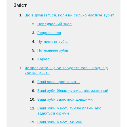
Зміст
Що відбувається, коли ви сильно чистите зуби?
Передчасний знос
Рецесія ясен
Чутливість зубів
Потемніння зубів
Карієс
Як зрозуміти, що ви завдаєте собі шкоди під
час чищення?
Ваші ясна кровоточать
Ваші зуби більш чутливі, ніж зазвичай
Ваші зуби здаються довшими
Ваші зуби мають тьмяні плями або
здаються сірими
Ваші зуби мають виїмки