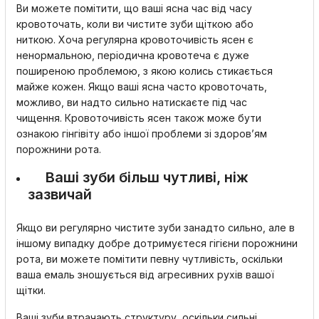
Ви можете помітити, що ваші ясна час від часу
кровоточать, коли ви чистите зуби щіткою або
ниткою. Хоча регулярна кровоточивість ясен є
ненормальною, періодична кровотеча є дуже
поширеною проблемою, з якою колись стикається
майже кожен. Якщо ваші ясна часто кровоточать,
можливо, ви надто сильно натискаєте під час
чищення. Кровоточивість ясен також може бути
ознакою гінгівіту або іншої проблеми зі здоров’ям
порожнини рота.
Ваші зуби більш чутливі, ніж
зазвичай
Якщо ви регулярно чистите зуби занадто сильно, але в
іншому випадку добре дотримуєтеся гігієни порожнини
рота, ви можете помітити певну чутливість, оскільки
ваша емаль зношується від агресивних рухів вашої
щітки.
Ваші зуби втрачають структуру, оскільки сильні