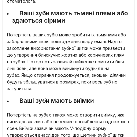
стоматолога.
Ваші зуби мають тьмяні плями або
здаються сірими
Потертість ваших зубів може зробити їх тьмяними або
забарвленими після пошкодження шару емалі. Надто
захоплене використання зубної щітки може призвести
до утворення блискучих жовтих або коричневих плям
на зубах. Потертість зазвичай найлегше помітити біля
лінії ясен, але вона може виникнути будь-де на
зубах. Якщо стирання продовжується, зношені ділянки
будуть збільшуватися в розмірах, поки весь зуб не
затупиться.
Ваші зуби мають виїмки
Потертість на зубах також може створити виїмку, яка
виглядає як клин або невелике поглиблення вздовж лінії
ясен. Виїмки зазвичай мають V-подібну форму і
утворюються внаслідок того, що щетини зубної щітки