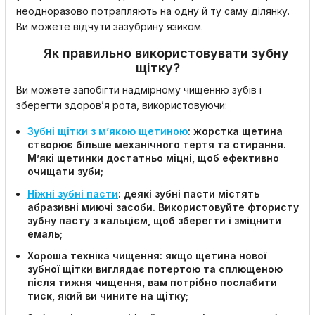
неодноразово потрапляють на одну й ту саму ділянку.
Ви можете відчути зазубрину язиком.
Як правильно використовувати зубну
щітку?
Ви можете запобігти надмірному чищенню зубів і
зберегти здоров’я рота, використовуючи:
Зубні щітки з м’якою щетиною
:
жорстка щетина
створює більше механічного тертя та стирання.
М’які щетинки достатньо міцні, щоб ефективно
очищати зуби;
Ніжні зубні пасти
:
деякі зубні пасти містять
абразивні миючі засоби. Використовуйте фтористу
зубну пасту з кальцієм, щоб зберегти і зміцнити
емаль;
Хороша техніка чищення:
якщо щетина нової
зубної щітки виглядає потертою та сплющеною
після тижня чищення, вам потрібно послабити
тиск, який ви чините на щітку;