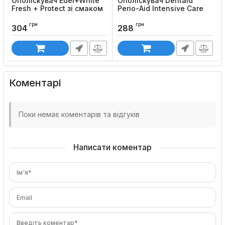
Ополіскувач Edel+White
Ополіскувач Dentaid
Fresh + Protect зі смаком
Perio-Aid Intensive Care
грейпфрута та лайма
Код товару:
622
грн
грн
Код товару:
119
304
288
Коментарі
Поки немає коментарів та відгуків
Написати коментар
Ім'я*
Email
Введіть коментар*