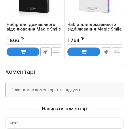
Набір для домашнього
Набір для домашнього
відбілювання Magic Smile
відбілювання Magic Smile
Home Gel + LED
Home Strips + LED
грн
грн
Код товару:
859
Код товару:
860
1 866
1 764
Коментарі
Поки немає коментарів та відгуків
Написати коментар
Ім'я*