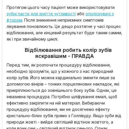
Протягом цього часу пацієнт може використовувати
зубні пасти для зняття чутливості
або
ополіскувачі з
фтором
. Після зникнення неприємних симптомів
лікування поновлюють. Це дещо розтягне у часі процес
відбілювання, але кінцевий результат буде таким самим,
як і при звичайному циклі.
Відбілювання робить колір зубів
яскравішим - ПРАВДА
Перед тим, як розпочати процедуру відбілювання,
необхідно зрозуміти, що у кожного з нас природний
колір зубів. Його можна кардинально змінити лише за
допомогою вінірів – тонких порцелянових накладок, які
прикріплюються до зовнішнього боку зубів. Однак, це
інвазивна процедура. Потрібно шліфування емалі, щоб
ефективно закріпити на ній матеріал. Вибираючи
процедуру відбілювання, ми не досягнемо ефекту
кристально-білих зубів прямо з Голлівуду. Якщо зуби від
природи жовті - вийде світліший відтінок жовтого, а
коли вони сині - світліший відтінок синього. Однак