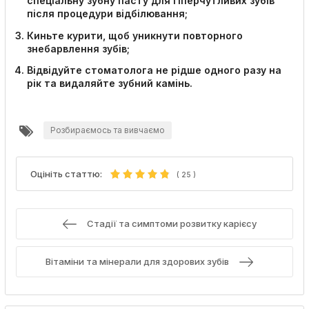
спеціальну зубну пасту для гіперчутливих зубів
після процедури відбілювання;
Киньте курити, щоб уникнути повторного
знебарвлення зубів;
Відвідуйте стоматолога не рідше одного разу на
рік та видаляйте зубний камінь.
Розбираємось та вивчаємо
Оцініть статтю:
(
25
)
Стадії та симптоми розвитку карієсу
Вітаміни та мінерали для здорових зубів