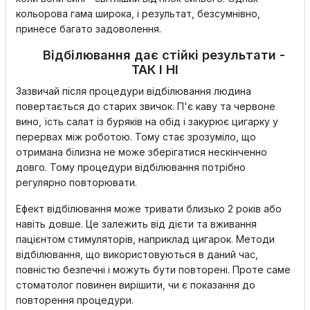
кольорова гама широка, і результат, безсумнівно,
принесе багато задоволення.
Відбілювання дає стійкі результати -
ТАК І НІ
Зазвичай після процедури відбілювання людина
повертається до старих звичок. П'є каву та червоне
вино, їсть салат із буряків на обід і закурює цигарку у
перервах між роботою. Тому стає зрозуміло, що
отримана білизна не може зберігатися нескінченно
довго. Тому процедури відбілювання потрібно
регулярно повторювати.
Ефект відбілювання може тривати близько 2 років або
навіть довше. Це залежить від дієти та вживання
пацієнтом стимуляторів, наприклад цигарок. Методи
відбілювання, що використовуються в даний час,
повністю безпечні і можуть бути повторені. Проте саме
стоматолог повинен вирішити, чи є показання до
повторення процедури.