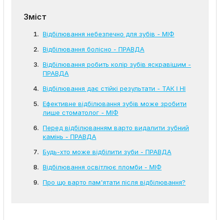
Зміст
Відбілювання небезпечно для зубів - МІФ
Відбілювання болісно - ПРАВДА
Відбілювання робить колір зубів яскравішим -
ПРАВДА
Відбілювання дає стійкі результати - ТАК І НІ
Ефективне відбілювання зубів може зробити
лише стоматолог - МІФ
Перед відбілюванням варто видалити зубний
камінь - ПРАВДА
Будь-хто може відбілити зуби - ПРАВДА
Відбілювання освітлює пломби - МІФ
Про що варто пам'ятати після відбілювання?