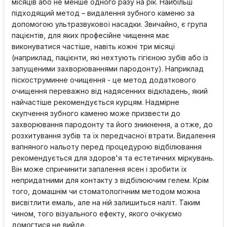
місяців або не менше одного разу на рік. Найбільш
підходящий метод – видалення зубного каменю за
допомогою ультразвукової насадки. Звичайно, є група
пацієнтів, для яких професійне чищення має
виконуватися частіше, навіть кожні три місяці
(наприклад, пацієнти, які нехтують гігієною зубів або із
запущеними захворюваннями пародонту). Наприклад
піскоструминне очищення - це метод додаткового
очищення переважно від надясенних відкладень, який
найчастіше рекомендується курцям. Надмірне
скупчення зубного каменю може призвести до
захворювання пародонту та його зникнення, а отже, до
розхитування зубів та їх передчасної втрати. Видалення
вапняного нальоту перед процедурою відбілювання
рекомендується для здоров'я та естетичних міркувань.
Він може спричинити запалення ясен і зробити їх
непридатними для контакту з відбілюючим гелем. Крім
того, домашнім чи стоматологічним методом можна
висвітлити емаль, але на ній залишиться наліт. Таким
чином, того візуального ефекту, якого очікуємо
домогтися не вийде.