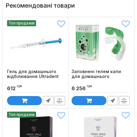
Рекомендовані товари
Топ продажів
Гель для домашнього
Заповнені гелем капи
відбілювання Ultradent
для домашнього
Opalescence PF, 1.2 мл
відбілювання Ultradent
Opalescence Go
грн
грн
Код товару:
60
612
6 256
Код товару:
1325
Топ продажів