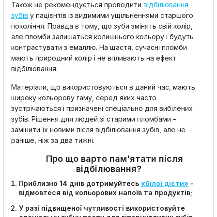
Також не рекомендується проводити
відбілювання
зубів
у пацієнтів із видимими ущільненнями старшого
покоління. Правда в тому, що зуби змінять свій колір,
але пломби залишаться колишнього кольору і будуть
контрастувати з емаллю. На щастя, сучасні пломби
мають природний колір і не впливають на ефект
відбілювання.
Матеріали, що використовуються в даний час, мають
широку кольорову гаму, серед яких часто
зустрічаються і призначені спеціально для вибілених
зубів. Рішення для людей зі старими пломбами –
замінити їх новими після відбілювання зубів, але не
раніше, ніж за два тижні.
Про що варто пам'ятати після
відбілювання?
Приблизно 14 днів дотримуйтесь
«білої дієти»
-
відмовтеся від кольорових напоїв та продуктів;
У разі підвищеної чутливості використовуйте