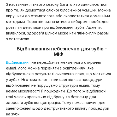
З настанням літнього сезону багато хто замислюється
про те, як домогтися сяючої білосніжної усмішки. Можна
вирушити до стоматолога або скористатися домашніми
методами. Перш ніж визначитися з вибором, необхідно
розвіяти деякі міфи про відбілювання зубів. Адже як
виявилося, здоров'я цілком може йти пліч-о-пліч разом
з естетикою.
Відбілювання небезпечно для зубів -
МІФ
Відбілювання
не передбачає механічного стирання
емалі. Його можна порівняти з освітленням, яке
відбувається в результаті окислення плям, що містяться
у зубах. Ні стоматолог, ні ми самі під час процедури
відбілювання не порушуємо структури емалі, тому
немає можливості її пошкодити. До того ж відбілюючі
гелі мають правильно підібрану та безпечну для
здоров'я зубів концентрацію. Тому немає причин для
занепокоєння щодо деструктивного впливу процедури
на зуби.