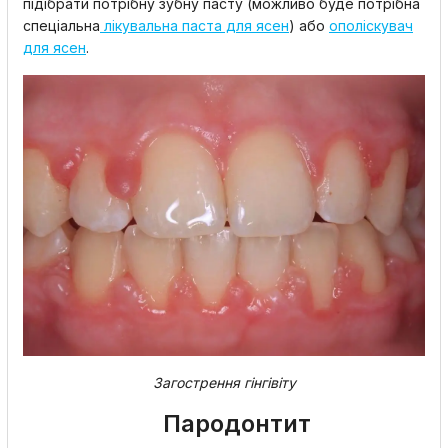
підібрати потрібну зубну пасту (можливо буде потрібна
спеціальна
лікувальна паста для ясен
) або
ополіскувач
для ясен
.
Загострення гінгівіту
Пародонтит