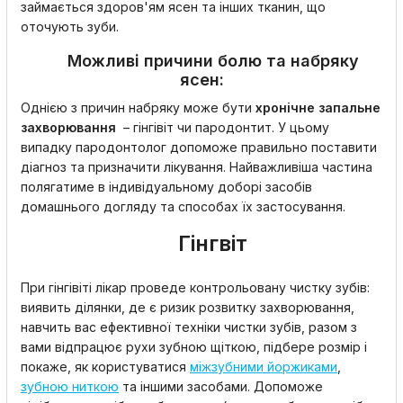
займається здоров'ям ясен та інших тканин, що
оточують зуби.
Можливі причини болю та набряку
ясен:
Однією з причин набряку може бути
хронічне запальне
захворювання
– гінгівіт чи пародонтит. У цьому
випадку пародонтолог допоможе правильно поставити
діагноз та призначити лікування. Найважливіша частина
полягатиме в індивідуальному доборі засобів
домашнього догляду та способах їх застосування.
Гінгвіт
При гінгівіті лікар проведе контрольовану чистку зубів:
виявить ділянки, де є ризик розвитку захворювання,
навчить вас ефективної техніки чистки зубів, разом з
вами відпрацює рухи зубною щіткою, підбере розмір і
покаже, як користуватися
міжзубними йоржиками
,
зубною ниткою
та іншими засобами. Допоможе