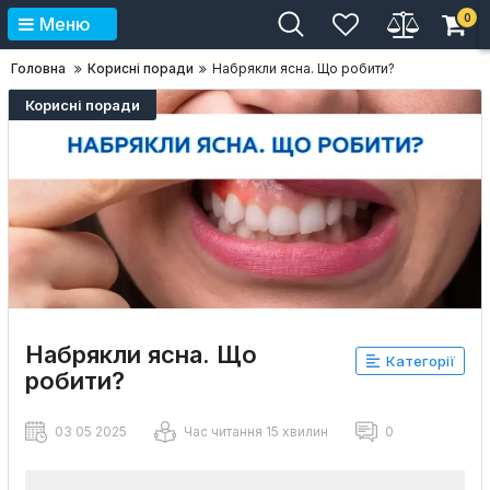
0
Меню
Головна
Корисні поради
Набрякли ясна. Що робити?
Корисні поради
Набрякли ясна. Що
Категорії
робити?
03 05 2025
Час читання 15 хвилин
0