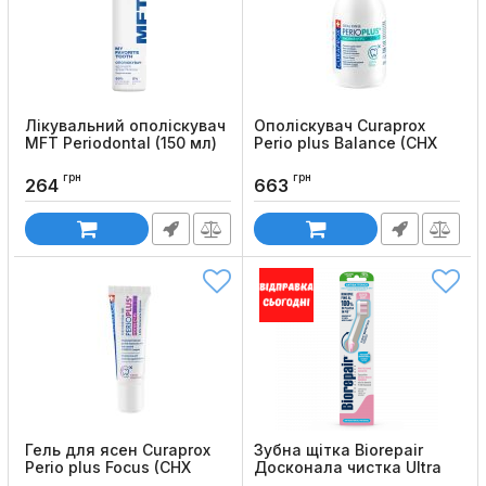
Лікувальний ополіскувач
Ополіскувач Curaprox
MFT Periodontal (150 мл)
Perio plus Balance (CHX
0.05%, 200 мл)
Код товару:
680
грн
грн
Код товару:
322
264
663
Гель для ясен Curaprox
Зубна щітка Biorepair
Perio plus Focus (CHX
Досконала чистка Ultra
0.5%, 10 мл)
Soft (для захисту ясен)