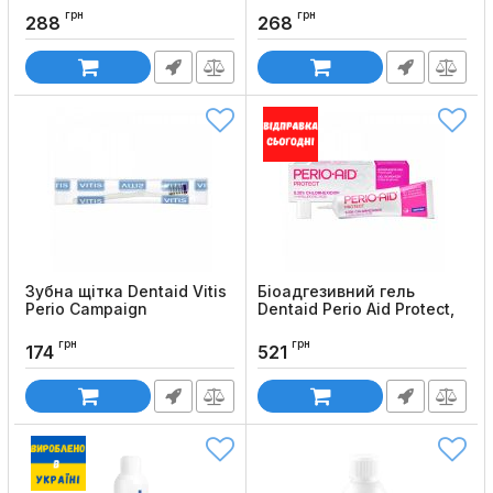
Код товару:
622
Код товару:
627
грн
грн
288
268
Зубна щітка Dentaid Vitis
Біоадгезивний гель
Perio Campaign
Dentaid Perio Aid Protect,
30 мл
Код товару:
761
грн
грн
Код товару:
630
174
521