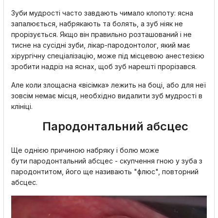
Зуби мудрості часто завдають чимало клопоту: ясна
запалюється, набрякають та болять, а зуб ніяк не
прорізується. Якщо він правильно розташований і не
тисне на сусідні зуби, лікар-пародонтолог, який має
хірургічну спеціалізацію, може під місцевою анестезією
зробити надріз на яснах, щоб зуб нарешті прорізався.
Але коли злощасна «вісімка» лежить на боці, або для неї
зовсім немає місця, необхідно видалити зуб мудрості в
клініці.
Пародонтальний абсцес
Ще однією причиною набряку і болю може
бути пародонтальний абсцес - скупчення гною у зуба з
пародонтитом, його ще називають "флюс", повторний
абсцес.