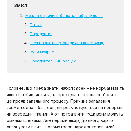
Зміст
Можливі причини болю та набряку ясен:
Гінгвіт
Пародонтит
Несправність ортопедичної конструкції
Зуби мудрості
Пародонтальний абсцес
Головне, що треба знати: набряк ясен – не норма! Навіть
якщо він з'являється, та проходить, а ясна не болять —
це прояв запального процесу. Причина запалення
завжди одна – бактерії, які розмножуються на поверхні
чи всередині тканин. А от потрапляти туди вони можуть
різними шляхами. Але перший лікар, до якого варто
спланувати візит — стоматолог-пародонтолог, який