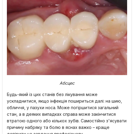
Абсцес
Будь-який із цих станів без лікування може
ускладнитися, якщо інфекція пошириться далі: на шию,
обличчя, у пазухи носа. Може погіршитися загальний
стан, а в деяких випадках справа може закінчитися
втратою одного або кількох зубів. Самостійно з'ясувати
причину набряку та болю в яснах важко – краще
довірити це завдання професіоналу.