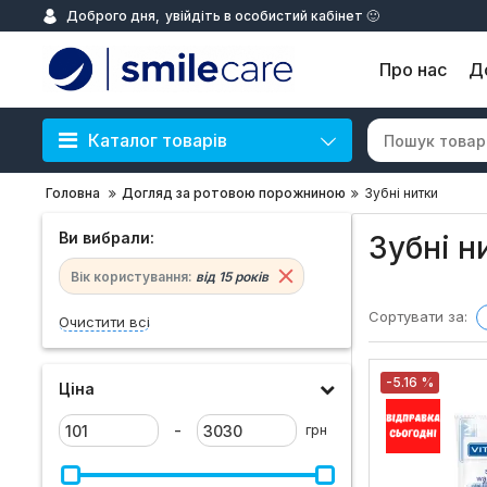
Доброго дня,
увійдіть в особистий кабінет 🙂
Про нас
Д
Каталог товарів
Головна
Догляд за ротовою порожниною
Зубні нитки
Ви вибрали:
Зубні н
Вік користування:
від 15 років
Сортувати за:
Очистити всі
-5.16 %
Ціна
-
грн