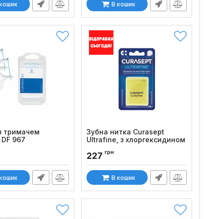
 кошик
В кошик
з тримачем
Зубна нитка Curasept
 DF 967
Ultrafine, з хлоргексидином
(50 м)
:
422
грн
227
Код товару:
969
 кошик
В кошик