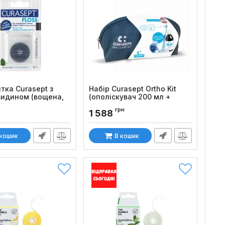
тка Curasept з
Набір Curasept Ortho Kit
сидином (вощена,
(ополіскувач 200 мл +
50м
зубна паста 5 мл + зубна
грн
1 588
нитка + зубна щітка +
:
1069
косметичка)
Код товару:
992
 кошик
В кошик