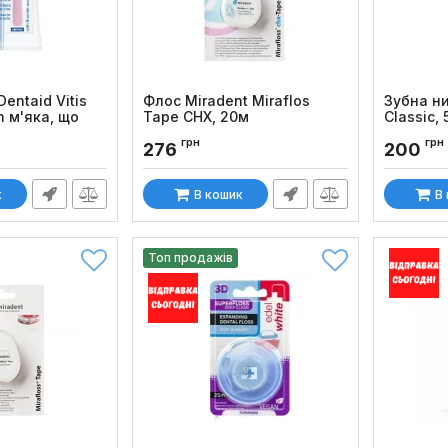
entaid Vitis
Флос Miradent Miraflos
Зубна ни
n м'яка, що
Tape CHX, 20м
Classic, 
, 50 м
Код товару:
1496
Код товару
грн
грн
276
200
к
В кошик
В
Топ продажів