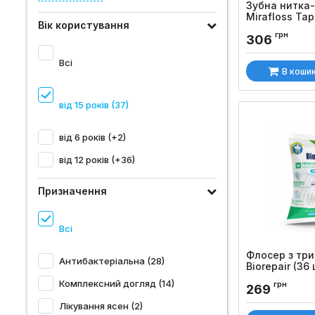
Зубна нитка-
Mirafloss Tap
Вік користування
Код товару:
1428
грн
306
Всі
В коши
від 15 років (37)
від 6 років (+2)
від 12 років (+36)
Призначення
Всі
Флосер з тр
Антибактеріальна (28)
Biorepair (36 
Код товару:
35
Комплексний догляд (14)
грн
269
Лікування ясен (2)