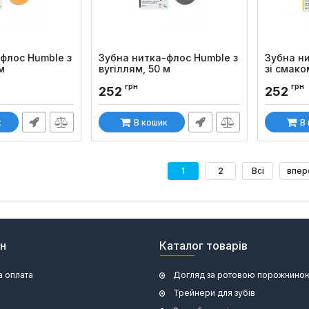
флос Humble з
Зубна нитка-флос Humble з
Зубна н
м
вугіллям, 50 м
зі смако
Код товару:
878
Код товару
грн
грн
252
252
к
В кошик
В
1
2
Всі
впер
ин
Каталог товарів
а оплата
Догляд за ротовою порожнино
Трейнери для зубів