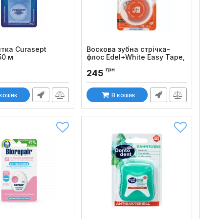
тка Curasept
Воскова зубна стрічка-
50 м
флос Edel+White Easy Tape,
70 м
:
1085
грн
245
Код товару:
129
 кошик
В кошик