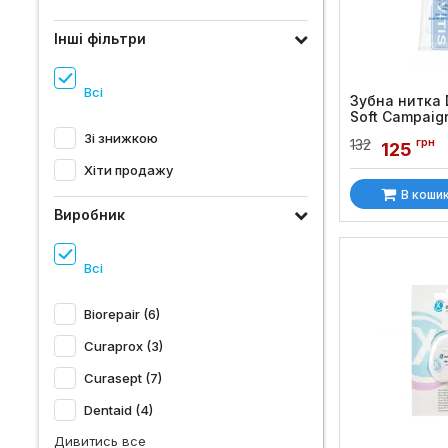
Інші фільтри
Всі
Зубна нитка D
Soft Campaig
розпушується
Зі знижкою
грн
132
125
Код товару:
779
Хіти продажу
В коши
Виробник
Всі
Biorepair (6)
Curaprox (3)
Curasept (7)
Dentaid (4)
Дивитись все