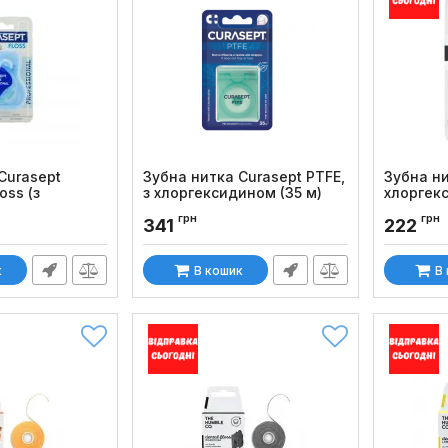
Curasept
Зубна нитка Curasept PTFE,
Зубна ни
oss (з
з хлоргексидином (35 м)
хлоргек
цем, 50 шт)
чорна), 
Код товару:
988
грн
грн
341
222
Код товару
к
В кошик
В