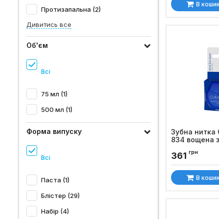
В коши
Протизапальна (2)
Дивитись все
Об'єм
Всі
75 мл (1)
500 мл (1)
Форма випуску
Зубна нитка 
834 вощена 
м`яти (50 м)
грн
361
Всі
Код товару:
421
В коши
Паста (1)
Блістер (29)
Набір (4)