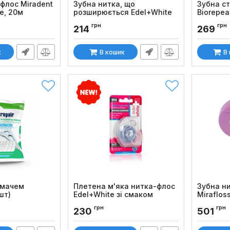
флос Miradent
Зубна нитка, що
Зубна с
e, 20м
розширюється Edel+White
Biorepea
Superfloss, 25 м
м
грн
грн
214
269
Код товару:
116
Код товару
к
В кошик
В
имачем
Плетена м'яка нитка-флос
Зубна н
шт)
Edel+White зі смаком
Miraflos
кориці та м'яти, 40 м
Код товару
грн
грн
230
501
Код товару:
1351