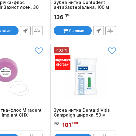
трічка-флос
Зубна нитка Dontodent
ir Захист ясен, 30
антибактеріальна, 100 м
Код товару:
1391
грн
136
:
34
 кошик
В кошик
-10.1 %
итка-флос Miradent
Зубна нитка Dentaid Vitis
s Implant CHX
Campaign широка, 50 м
:
1293
Код товару:
781
грн
112
101