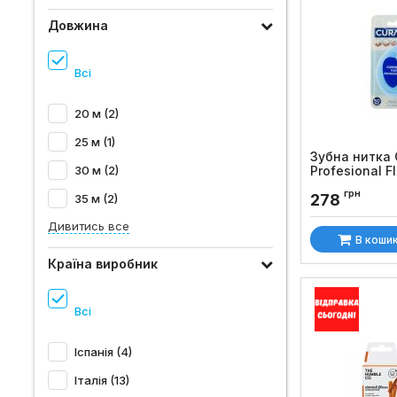
Довжина
Всі
20 м (2)
25 м (1)
Зубна нитка 
30 м (2)
Profesional Fl
жорстким кін
грн
278
35 м (2)
Код товару:
1055
Дивитись все
В коши
Країна виробник
Всі
Іспанія (4)
Італія (13)