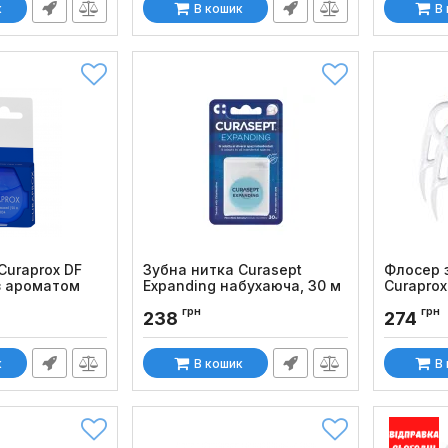
к
В кошик
В
Curaprox DF
Зубна нитка Curasept
Флосер 
з ароматом
Expanding набухаюча, 30 м
Curaprox
Код товару:
1262
Код товару
грн
грн
238
274
к
В кошик
В