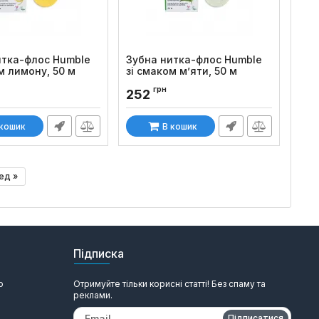
итка-флос Humble
Зубна нитка-флос Humble
м лимону, 50 м
зі смаком м’яти, 50 м
:
877
Код товару:
876
грн
252
 кошик
В кошик
ед »
Підписка
ю
Отримуйте тільки корисні статті! Без спаму та
реклами.
Підписатися