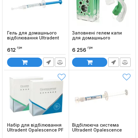
Гель для домашнього
Заповнені гелем капи
відбілювання Ultradent
для домашнього
Opalescence PF, 1.2 мл
відбілювання Ultradent
Opalescence Go
грн
грн
Код товару:
60
612
6 256
Код товару:
1325
Набір для відбілювання
Відбілююча система
Ultradent Opalescence PF
Ultradent Opalescence
Doctor Kit
Endo, 35%