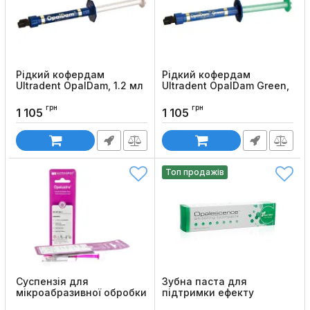
Рідкий кофердам
Рідкий кофердам
Ultradent OpalDam, 1.2 мл
Ultradent OpalDam Green,
1.2 мл
Код товару:
863
грн
грн
Код товару:
864
1 105
1 105
Топ продажів
Суспензія для
Зубна паста для
мікроабразивної обробки
підтримки ефекту
емалі Ultradent Opalustre
відбілювання Ultradent