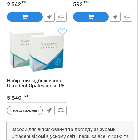
(шприц 1.2 мл + 2
Opalescence
грн
грн
2 542
592
полірувальні чашечки + 1
Код товару:
68
насадка для нанесення)
Код товару:
81
Набір для відбілювання
Ultradent Opalescence PF
Patient Kit
грн
Код товару:
73
5 840
Передзамовлення
Засоби для відбілювання та догляду за зубами
Ultradent відомі в усьому світі, перш за все, якістю та