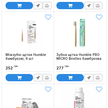
Міжзубні щітки Humble
Зубна щітка Humble PRO
бамбукові, 6 шт
MICRO Bristles бамбукова
Код товару:
901
Код товару:
881
грн
грн
252
277