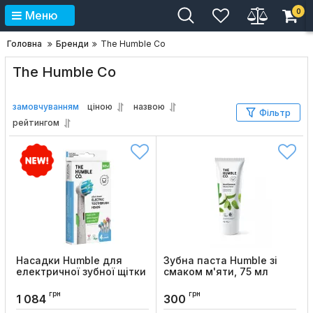
0
Меню
Головна
Бренди
The Humble Co
The Humble Co
замовчуванням
ціною
назвою
Фільтр
рейтингом
Насадки Humble для
Зубна паста Humble зі
електричної зубної щітки
смаком м'яти, 75 мл
Oral-B, 4шт
Код товару:
866
грн
грн
Код товару:
1295
1 084
300