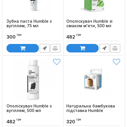
Зубна паста Humble з
Ополіскувач Humble зі
вугіллям, 75 мл
смаком м'яти, 500 мл
Код товару:
865
Код товару:
874
грн
грн
300
482
Ополіскувач Humble з
Натуральна бамбукова
вугіллям, 500 мл
підставка Humble
Код товару:
872
Код товару:
948
грн
грн
482
320