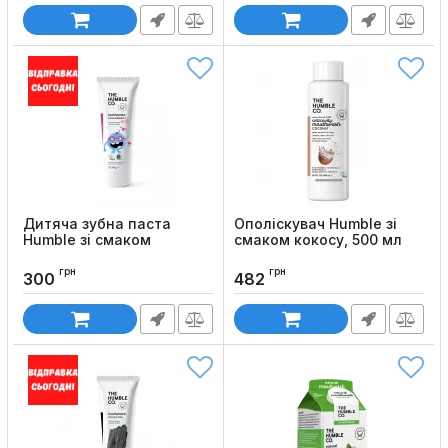
Дитяча зубна паста
Ополіскувач Humble зі
Humble зі смаком
смаком кокосу, 500 мл
полуниці, 75 мл
Код товару:
873
грн
грн
Код товару:
868
300
482