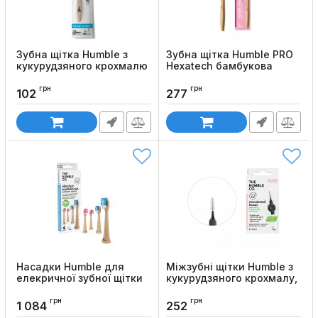
Зубна щітка Humble з
Зубна щітка Humble PRO
кукурудзяного крохмалю
Hexatech бамбукова
+ паста 7 грам
спіральна
грн
грн
Код товару:
908
Код товару:
898
102
277
Насадки Humble для
Міжзубні щітки Humble з
елекричної зубної щітки
кукурудзяного крохмалу,
Philips, 4шт
6 шт
грн
грн
Код товару:
907
Код товару:
904
1 084
252