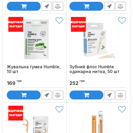
Жувальна гумка Humble,
Зубний флос Humble
10 шт
одинарна нитка, 50 шт
Код товару:
944
Код товару:
941
грн
грн
169
252