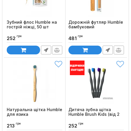
Зубний флос Humble на
Дорожній футляр Humble
гострій ніжці, 50 шт
бамбуковий
Код товару:
938
Код товару:
936
грн
грн
252
481
Натуральна щітка Нumble
Дитяча зубна щітка
для язика
Humble Brush Kids (від 2
до 8 років)
Код товару:
942
грн
грн
Код товару:
932
213
252