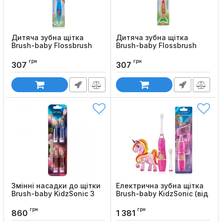
Дитяча зубна щітка
Дитяча зубна щітка
Brush-baby Flossbrush
Brush-baby Flossbrush
(від 6 років)
(від 3 до 6 років)
грн
грн
Код товару:
1213
Код товару:
1211
307
307
Змінні насадки до щітки
Електрична зубна щітка
Brush-baby KidzSonic 3
Brush-baby KidzSonic (від
3-х років)
Код товару:
1205
грн
грн
Код товару:
1201
860
1 381