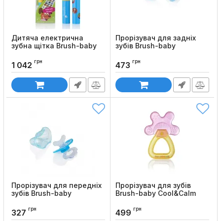
Дитяча електрична
Прорізувач для задніх
зубна щітка Brush-baby
зубів Brush-baby
Go-Kidz Travel Kids
MolarMunch
грн
грн
Код товару:
1188
Код товару:
1187
1 042
473
Прорізувач для передніх
Прорізувач для зубів
зубів Brush-baby
Brush-baby Cool&Calm
FrontEase
Код товару:
1182
грн
грн
Код товару:
1184
327
499