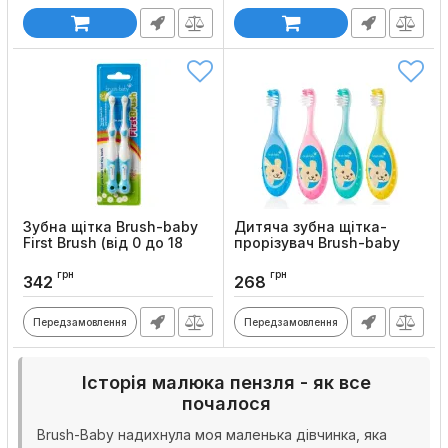
Зубна щітка Brush-baby
Дитяча зубна щітка-
First Brush (від 0 до 18
прорізувач Brush-baby
місяців), 2 шт
Flossbrush (від 0 до 3
років)
грн
грн
Код товару:
1227
342
268
Код товару:
1217
Передзамовлення
Передзамовлення
Історія малюка пензля - як все
почалося
Brush-Baby надихнула моя маленька дівчинка, яка