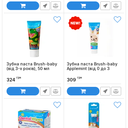
Зубна паста Brush-baby
Зубна паста Brush-baby
(від 3-х років), 50 мл
Applemint (від 0 до 3
років)
Код товару:
1233
грн
грн
Код товару:
1232
324
309