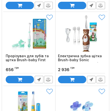
Прорізувач для зубів та
Електрична зубна щітка
щітка Brush-baby First
Brush-baby Sonic
Brush and Teether Set (від
WildOnes Toothbrush (0-
0 до 3 років)
10 років)
грн
грн
656
2 936
Код товару:
1200
Код товару:
1190