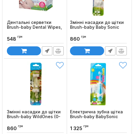
Дентальні серветки
Змінні насадки до щітки
Brush-baby Dental Wipes,
Brush-baby Baby Sonic
28 шт
(від 0 до 3 років), 4 шт
грн
грн
Код товару:
1230
Код товару:
1226
548
860
Змінні насадки до щітки
Електрична зубна щітка
Brush-baby WildOnes (0-
Brush-baby BabySonic
10 років), 4 шт
(від 0 до 3 років)
грн
грн
Код товару:
1225
Код товару:
1222
860
1 325