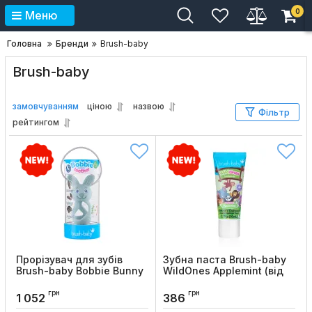
0
Меню
Головна
Бренди
Brush-baby
Brush-baby
замовчуванням
ціною
назвою
Фільтр
рейтингом
Прорізувач для зубів
Зубна паста Brush-baby
Brush-baby Bobbie Bunny
WildOnes Applemint (від
Teether (від 0 до 3 років)
3-х років), 50 мл
грн
грн
Код товару:
1288
Код товару:
1241
1 052
386