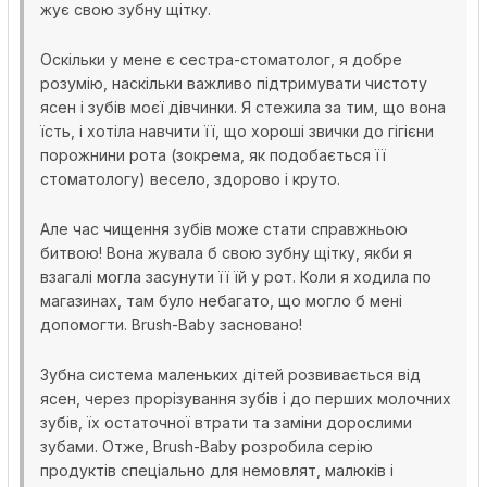
жує свою зубну щітку.
Оскільки у мене є сестра-стоматолог, я добре
розумію, наскільки важливо підтримувати чистоту
ясен і зубів моєї дівчинки. Я стежила за тим, що вона
їсть, і хотіла навчити її, що хороші звички до гігієни
порожнини рота (зокрема, як подобається її
стоматологу) весело, здорово і круто.
Але час чищення зубів може стати справжньою
битвою! Вона жувала б свою зубну щітку, якби я
взагалі могла засунути її їй у рот. Коли я ходила по
магазинах, там було небагато, що могло б мені
допомогти. Brush-Baby засновано!
Зубна система маленьких дітей розвивається від
ясен, через прорізування зубів і до перших молочних
зубів, їх остаточної втрати та заміни дорослими
зубами. Отже, Brush-Baby розробила серію
продуктів спеціально для немовлят, малюків і