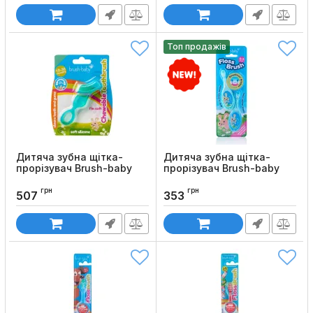
Топ продажів
Дитяча зубна щітка-
Дитяча зубна щітка-
прорізувач Brush-baby
прорізувач Brush-baby
Chewable Toothbrush (від
Flossbrush (від 0 до 3
0 до 3 років)
років), 2 шт
грн
грн
507
353
Код товару:
1221
Код товару:
1285