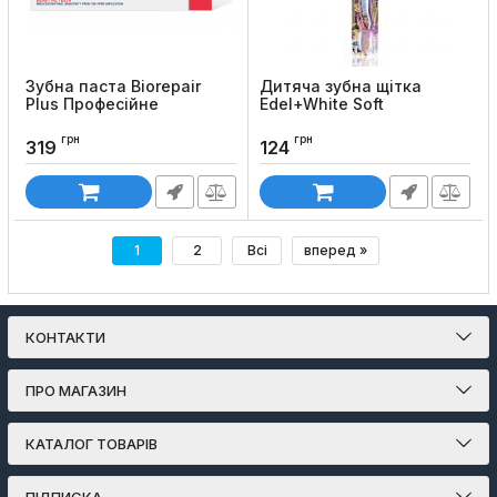
Зубна паста Biorepair
Дитяча зубна щітка
Plus Професійне
Edel+White Soft
позбавлення чутливості
Код товару:
113
(75 мл)
грн
грн
319
124
Код товару:
10
1
2
Всі
вперед »
КОНТАКТИ
ПРО МАГАЗИН
КАТАЛОГ ТОВАРІВ