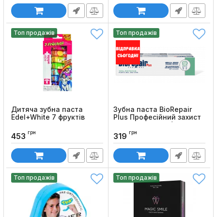
Топ продажів
Топ продажів
Дитяча зубна паста
Зубна паста BioRepair
Edel+White 7 фруктів
Plus Професійний захист
та відновлення (75 мл)
Код товару:
112
грн
грн
Код товару:
01
453
319
Топ продажів
Топ продажів