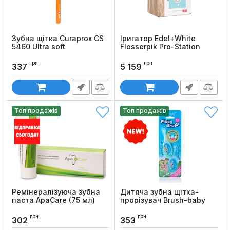
Зубна щітка Curaprox CS
Іригатор Edel+White
5460 Ultra soft
Flosserpik Pro-Station
Код товару:
433
Код товару:
1272
грн
грн
337
5 159
Топ продажів
Топ продажів
Ремінералізуюча зубна
Дитяча зубна щітка-
паста ApaCare (75 мл)
прорізувач Brush-baby
Flossbrush (від 0 до 3
Код товару:
174
років), 2 шт
грн
грн
302
353
Код товару:
1285