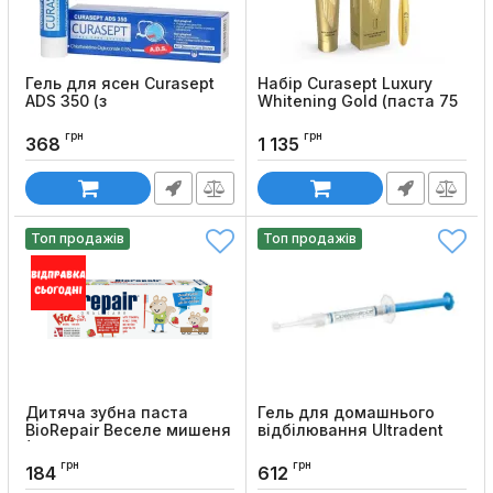
Гель для ясен Curasept
Набір Curasept Luxury
ADS 350 (з
Whitening Gold (паста 75
хлоргекседином 0.5%,
мл + щітка)
30мл)
грн
грн
Код товару:
1058
368
1 135
Код товару:
1040
Топ продажів
Топ продажів
Дитяча зубна паста
Гель для домашнього
BioRepair Веселе мишеня
відбілювання Ultradent
(0-6 років)
Opalescence PF, 1.2 мл
грн
грн
Код товару:
02
Код товару:
60
184
612