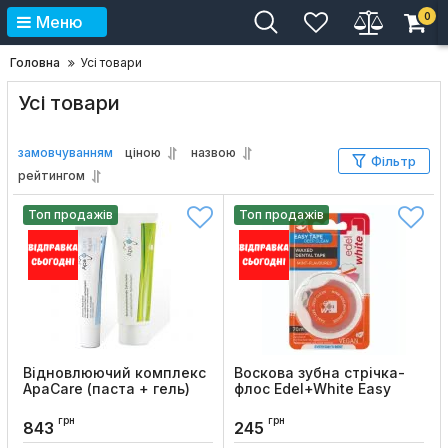
0
Меню
Головна
Усі товари
Усі товари
замовчуванням
ціною
назвою
Фільтр
рейтингом
Топ продажів
Топ продажів
Відновлюючий комплекс
Воскова зубна стрічка-
ApaCare (паста + гель)
флос Edel+White Easy
Tape, 70 м
Код товару:
172
грн
грн
Код товару:
129
843
245