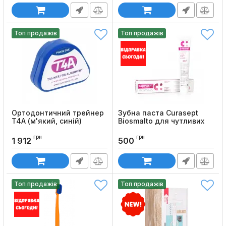
Топ продажів
Топ продажів
Ортодонтичний трейнер
Зубна паста Curasept
T4А (м'який, синій)
Biosmalto для чутливих
зубів, 75мл
Код товару:
192
грн
грн
Код товару:
1067
1 912
500
Топ продажів
Топ продажів