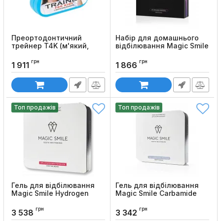
Преортодонтичний
Набір для домашнього
трейнер T4K (м'який,
відбілювання Magic Smile
блакитний)
Home Gel + LED
грн
грн
Код товару:
191
Код товару:
859
1 911
1 866
Топ продажів
Топ продажів
Гель для відбілювання
Гель для відбілювання
Magic Smile Hydrogen
Magic Smile Carbamide
Peroxide 38%
Peroxide 44%
грн
грн
Код товару:
852
Код товару:
856
3 538
3 342