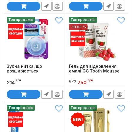
Топ продажів
Топ продажів
-13.83 %
Зубна нитка, що
Гель для відновлення
розширюється
емалі GC Tooth Mousse
Edel+White Superfloss, 25
(35 мл)
м
грн
грн
870
Код товару:
55
214
750
Код товару:
116
Топ продажів
Топ продажів