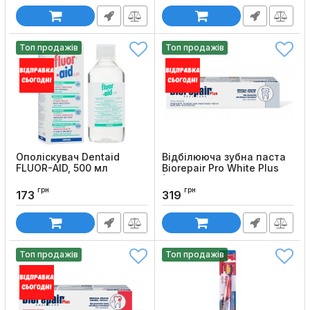
Топ продажів
Топ продажів
Ополіскувач Dentaid
Відбілююча зубна паста
FLUOR-AID, 500 мл
Biorepair Pro White Plus
(75 мл)
Код товару:
850
грн
грн
Код товару:
05
173
319
Топ продажів
Топ продажів